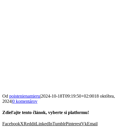
Od
poistenienamieru
|
2024-10-18T09:19:50+02:00
18 októbra,
2024
|
0 komentárov
Zdieľajte tento článok, vyberte si platformu!
Facebook
X
Reddit
LinkedIn
Tumblr
Pinterest
Vk
Email