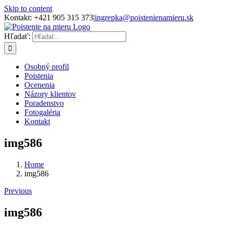
Skip to content
Kontakt: +421 905 315 373
|
ingrepka@poistenienamieru.sk
Hľadať:
Osobný profil
Poistenia
Ocenenia
Názory klientov
Poradenstvo
Fotogaléria
Kontakt
img586
Home
img586
Previous
img586