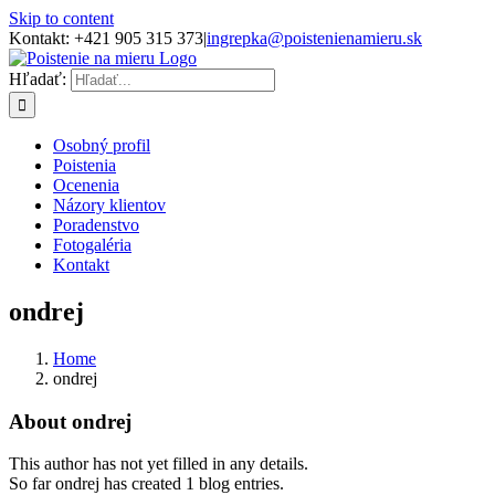
Skip to content
Kontakt: +421 905 315 373
|
ingrepka@poistenienamieru.sk
Hľadať:
Osobný profil
Poistenia
Ocenenia
Názory klientov
Poradenstvo
Fotogaléria
Kontakt
ondrej
Home
ondrej
About
ondrej
This author has not yet filled in any details.
So far ondrej has created 1 blog entries.