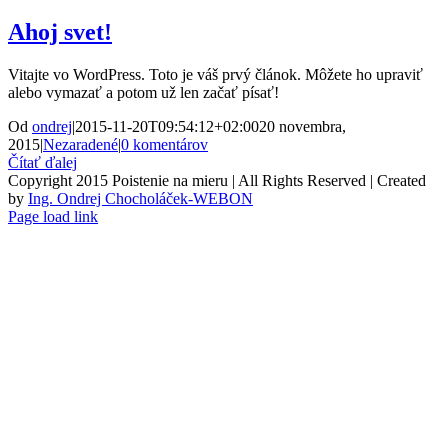
Ahoj svet!
Vitajte vo WordPress. Toto je váš prvý článok. Môžete ho upraviť
alebo vymazať a potom už len začať písať!
Od
ondrej
|
2015-11-20T09:54:12+02:00
20 novembra,
2015
|
Nezaradené
|
0 komentárov
Čítať ďalej
Copyright 2015 Poistenie na mieru | All Rights Reserved | Created
by
Ing. Ondrej Chocholáček-WEBON
Page load link