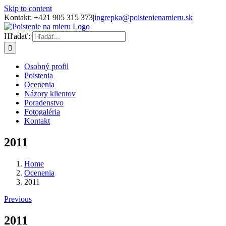
Skip to content
Kontakt: +421 905 315 373
|
ingrepka@poistenienamieru.sk
Hľadať:
Osobný profil
Poistenia
Ocenenia
Názory klientov
Poradenstvo
Fotogaléria
Kontakt
2011
Home
Ocenenia
2011
Previous
2011