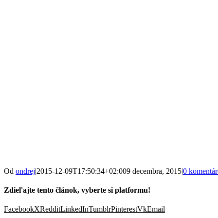
Od
ondrej
|
2015-12-09T17:50:34+02:00
9 decembra, 2015
|
0 komentá
Zdieľajte tento článok, vyberte si platformu!
Facebook
X
Reddit
LinkedIn
Tumblr
Pinterest
Vk
Email