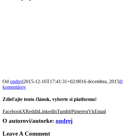
Od
ondrej
|
2015-12-16T17:41:31+02:00
16 decembra, 2015
|
0
komentárov
Zdieľajte tento článok, vyberte si platformu!
Facebook
X
Reddit
LinkedIn
Tumblr
Pinterest
Vk
Email
O autorovi/autorke:
ondrej
Leave A Comment