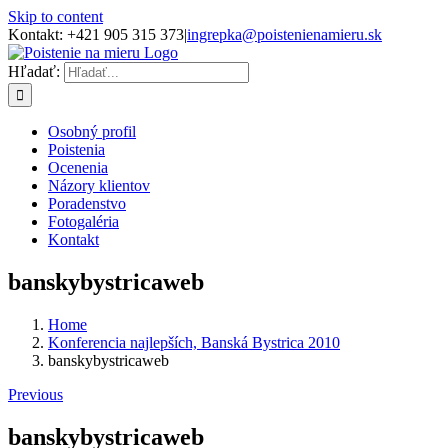
Skip to content
Kontakt: +421 905 315 373
|
ingrepka@poistenienamieru.sk
Hľadať:
Osobný profil
Poistenia
Ocenenia
Názory klientov
Poradenstvo
Fotogaléria
Kontakt
banskybystricaweb
Home
Konferencia najlepších, Banská Bystrica 2010
banskybystricaweb
Previous
banskybystricaweb